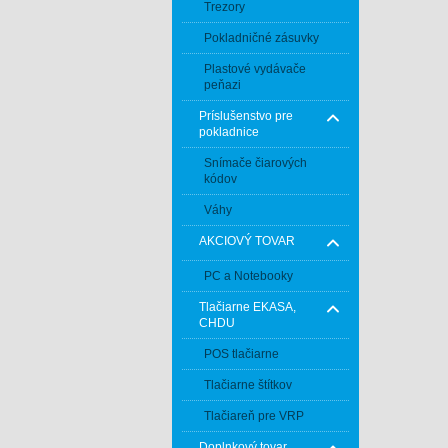
Trezory
Pokladničné zásuvky
Plastové vydávače
peňazi
Príslušenstvo pre
pokladnice
Snímače čiarových
kódov
Váhy
AKCIOVÝ TOVAR
PC a Notebooky
Tlačiarne EKASA,
CHDU
POS tlačiarne
Tlačiarne štítkov
Tlačiareň pre VRP
Doplnkový tovar