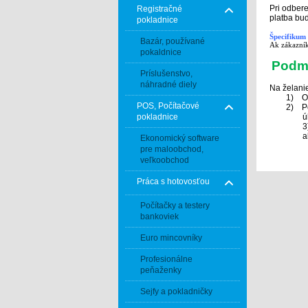
Pri odber
Registračné
platba bu
pokladnice
Špecifikum 
Bazár, používané
Ak zákazník
pokaldnice
Podmi
Príslušenstvo,
náhradné diely
Na želani
1)
O
POS, Počítačové
2)
P
pokladnice
ú
3
a
Ekonomický software
pre maloobchod,
veľkoobchod
Práca s hotovosťou
Počítačky a testery
bankoviek
Euro mincovníky
Profesionálne
peňaženky
Sejfy a pokladničky