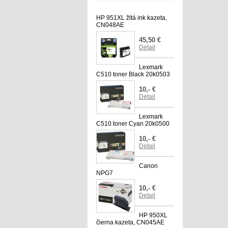
HP 951XL žltá ink kazeta,
CN048AE
45,50 €
Detail
Lexmark
C510 toner Black 20k0503
10,- €
Detail
Lexmark
C510 toner Cyan 20k0500
10,- €
Detail
Canon
NPG7
10,- €
Detail
HP 950XL
čierna kazeta, CN045AE