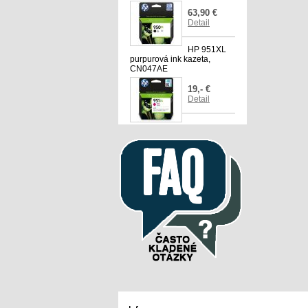
63,90 €
Detail
HP 951XL
purpurová ink kazeta,
CN047AE
19,- €
Detail