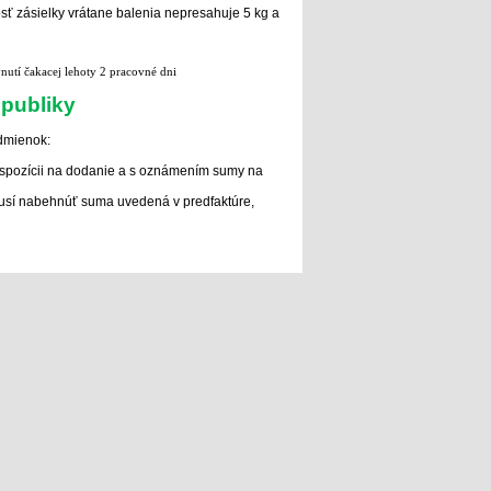
ť zásielky vrátane balenia nepresahuje 5 kg a
nutí čakacej lehoty 2 pracovné dni
epubliky
odmienok:
ispozícii na dodanie a s oznámením sumy na
musí nabehnúť suma uvedená v predfaktúre,