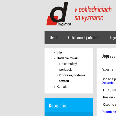
Úvod
Elektronický obchod
Leg
Info
Doprava
Dodanie tovaru
Reklamačný
poriadok
Úvod
Doprava, dodanie
Dodacie 
tovaru
Dodanie t
Kontakt
GEIS, Kur
Poštou - S
Kategórie
Osobne po
Podmienky