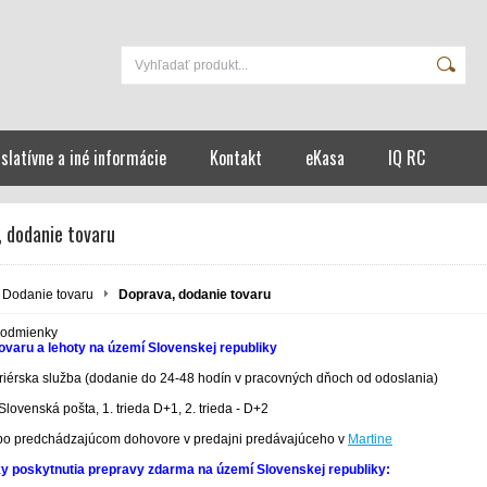
islatívne a iné informácie
Kontakt
eKasa
IQ RC
, dodanie tovaru
Dodanie tovaru
Doprava, dodanie tovaru
podmienky
ovaru a lehoty na území Slovenskej republiky
iérska služba (dodanie do 24-48 hodín v pracovných dňoch od odoslania)
lovenská pošta, 1. trieda D+1, 2. trieda - D+2
 predchádzajúcom dohovore v predajni predávajúceho v
Martine
 poskytnutia prepravy zdarma na území Slovenskej republiky: