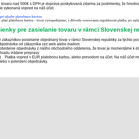
e tovaru nad 500€ s DPH je doprava poskytovaná zdarma za podmienky, že hmotnos
de vykonaná vopred na náš účet.
pri platbe platobnou kartou
 platí platobnou kartou - tovar vyexpedujeme, z dôvodu overovania regulárnosti platby, po uply
enky pre zasielanie tovaru v rámci Slovenskej r
e zákazníkov posielame objednaný tovar v rámci Slovenskej republiky za týchto p
bjednávka od zákazníka cez web alebo mailom
otvrdenie objednávky z nášho obchodného oddelenia, že tovar je momentálne k d
hradu vrátane prepravy
)
Platba vopred v EUR platobnou kartou, alebo prevodom na účet. Na náš účet 
lebo v potvrdení objednávky.