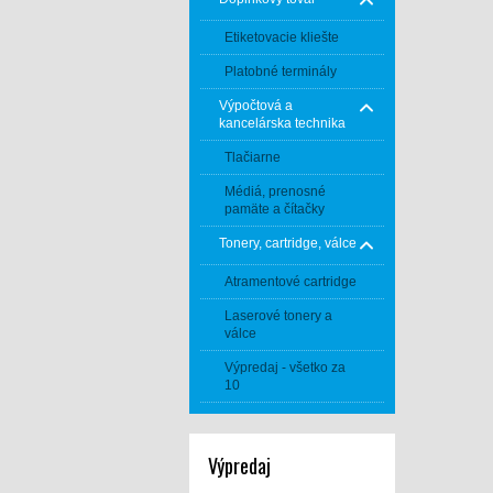
Etiketovacie kliešte
Platobné terminály
Výpočtová a
kancelárska technika
Tlačiarne
Médiá, prenosné
pamäte a čítačky
Tonery, cartridge, válce
Atramentové cartridge
Laserové tonery a
válce
Výpredaj - všetko za
10
Výpredaj