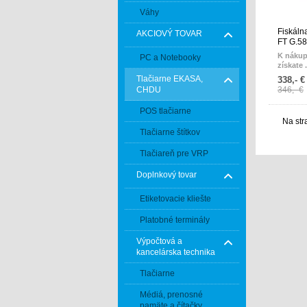
Váhy
Fiskáln
AKCIOVÝ TOVAR
FT G.5
K nákup
PC a Notebooky
získate . 
Tlačiarne EKASA,
338,- €
CHDU
346,- €
POS tlačiarne
Na str
Tlačiarne štítkov
Tlačiareň pre VRP
Doplnkový tovar
Etiketovacie kliešte
Platobné terminály
Výpočtová a
kancelárska technika
Tlačiarne
Médiá, prenosné
pamäte a čítačky