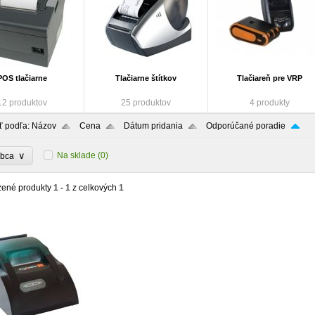
POS tlačiarne
Tlačiarne štítkov
Tlačiareň pre VRP
12 produktov
25 produktov
4 produkty
ť podľa:
Názov
Cena
Dátum pridania
Odporúčané poradie
∨
Na sklade
(0)
obca
zené produkty
1 - 1
z celkových
1