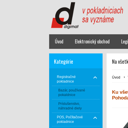
Úvod
Elektronický obchod
Leg
Kategórie
Na všetk
Registračné
Úvod
pokladnice
Bazár, používané
Ku vše
pokaldnice
Pohoda
Príslušenstvo,
náhradné diely
POS, Počítačové
pokladnice