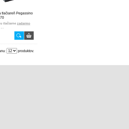
a tlačiareň Pegassino
870
u tlačiarne
zadarmo
. .
papierové pásky na
približne 1000 účteniek
ZADARMO
základné zaškolenie
anu:
ZADARMO
produktov.
knihu uzávierok
ZADARMO
prvú pravidelnú údržbu
ZADARMO
základné nastavenie len
za 12€
- (zľava 10€)
50% zľava na peňažnú
zásuvku MK-410 alebo
MK-418