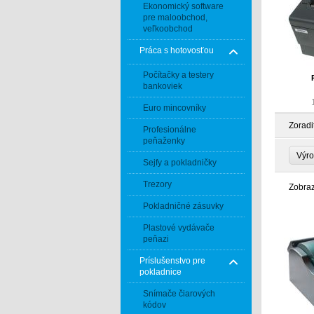
Ekonomický software
pre maloobchod,
veľkoobchod
Práca s hotovosťou
Počítačky a testery
bankoviek
Euro mincovníky
Zoradi
Profesionálne
peňaženky
Výr
Sejfy a pokladničky
Trezory
Zobra
Pokladničné zásuvky
Plastové vydávače
peňazi
Príslušenstvo pre
pokladnice
Snímače čiarových
kódov