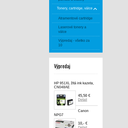
Tonery, cartridge, válce
Atramentové cartridge
Laserové tonery a
válce
Výpredaj - všetko za
10
Výpredaj
HP 951XL žltá ink kazeta,
CN048AE
45,50 €
Detail
Canon
NPG7
10,- €
Detail