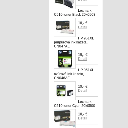
Lexmark
C510 toner Black 20k0503
10,- €
Detail
HP 951XL
purpurová ink kazeta,
CN047AE
19,- €
Detail
HP 951XL
azúrová ink kazeta,
CN046AE
19,- €
Detail
Lexmark
C510 toner Cyan 20k0500
10,- €
Detail