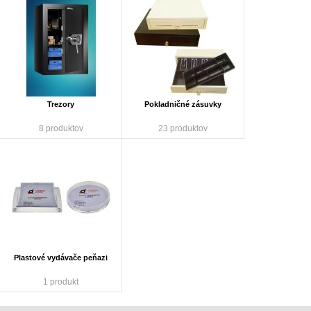
Trezory
Pokladničné zásuvky
8 produktov
23 produktov
Plastové vydávače peňazi
1 produkt